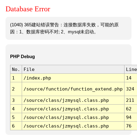
Database Error
(1040) 365建站错误警告：连接数据库失败，可能的原
因：1、数据库密码不对; 2、mysql未启动。
PHP Debug
No.
File
Line
1
/index.php
14
2
/source/function/function_extend.php
324
3
/source/class/jzmysql.class.php
211
4
/source/class/jzmysql.class.php
62
5
/source/class/jzmysql.class.php
94
6
/source/class/jzmysql.class.php
76