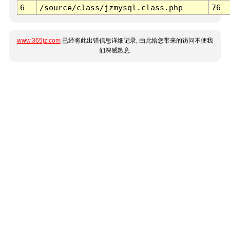
6
/source/class/jzmysql.class.php
76
www.365jz.com
已经将此出错信息详细记录, 由此给您带来的访问不便我
们深感歉意.