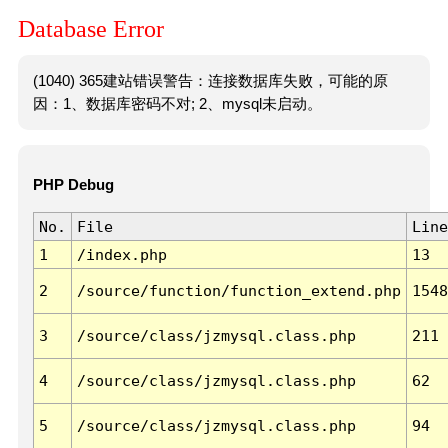
Database Error
(1040) 365建站错误警告：连接数据库失败，可能的原
因：1、数据库密码不对; 2、mysql未启动。
PHP Debug
No.
File
Line
1
/index.php
13
2
/source/function/function_extend.php
1548
3
/source/class/jzmysql.class.php
211
4
/source/class/jzmysql.class.php
62
5
/source/class/jzmysql.class.php
94