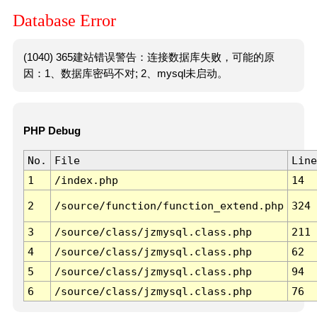
Database Error
(1040) 365建站错误警告：连接数据库失败，可能的原
因：1、数据库密码不对; 2、mysql未启动。
PHP Debug
No.
File
Line
1
/index.php
14
2
/source/function/function_extend.php
324
3
/source/class/jzmysql.class.php
211
4
/source/class/jzmysql.class.php
62
5
/source/class/jzmysql.class.php
94
6
/source/class/jzmysql.class.php
76