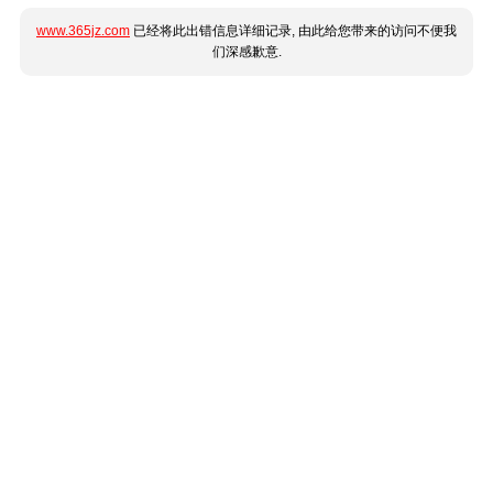
www.365jz.com
已经将此出错信息详细记录, 由此给您带来的访问不便我
们深感歉意.