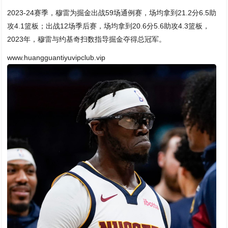
2023-24赛季，穆雷为掘金出战59场通例赛，场均拿到21.2分6.5助
攻4.1篮板；出战12场季后赛，场均拿到20.6分5.6助攻4.3篮板，
2023年，穆雷与约基奇扫数指导掘金夺得总冠军。
www.huangguantiyuvipclub.vip