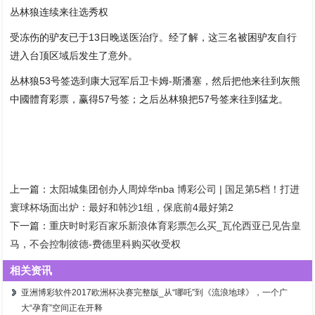
丛林狼连续来往选秀权
受冻伤的驴友已于13日晚送医治疗。经了解，这三名被困驴友自行
进入台顶区域后发生了意外。
丛林狼53号签选到康大冠军后卫卡姆-斯潘塞，然后把他来往到灰熊
中國體育彩票，赢得57号签；之后丛林狼把57号签来往到猛龙。
上一篇：
太阳城集团创办人周焯华nba 博彩公司 | 国足第5档！打进
寰球杯场面出炉：最好和韩沙1组，保底前4最好第2
下一篇：
重庆时时彩百家乐新浪体育彩票怎么买_瓦伦西亚已见告皇
马，不会控制彼德-费德里科购买收受权
相关资讯
亚洲博彩软件2017欧洲杯决赛完整版_从“哪吒”到《流浪地球》，一个广
大“孕育”空间正在开释