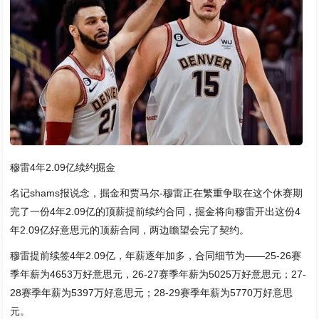
穆雷4年2.09亿续约掘金
名记shams报说念，掘金和贾马尔-穆雷正在繁重争取在这个休赛期
完了一份4年2.09亿的顶薪提前续约合同，掘金将向穆雷开出这份4
年2.09亿好意思元的顶薪合同，两边瞻望会完了契约。
穆雷提前续签4年2.09亿，年薪逐年加多，合同细节为——25-26赛
季年薪为4653万好意思元，26-27赛季年薪为5025万好意思元；27-
28赛季年薪为5397万好意思元；28-29赛季年薪为5770万好意思
元。