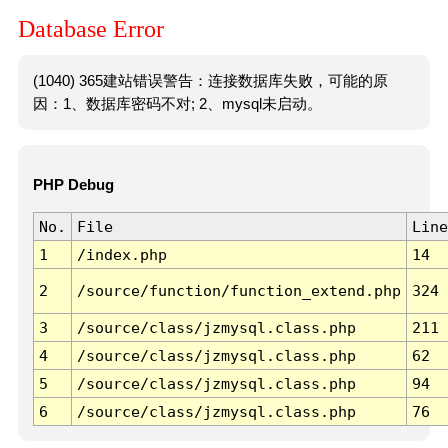
Database Error
(1040) 365建站错误警告：连接数据库失败，可能的原
因：1、数据库密码不对; 2、mysql未启动。
PHP Debug
No.
File
Line
1
/index.php
14
2
/source/function/function_extend.php
324
3
/source/class/jzmysql.class.php
211
4
/source/class/jzmysql.class.php
62
5
/source/class/jzmysql.class.php
94
6
/source/class/jzmysql.class.php
76