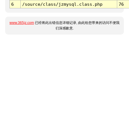
6
/source/class/jzmysql.class.php
76
www.365jz.com
已经将此出错信息详细记录, 由此给您带来的访问不便我
们深感歉意.