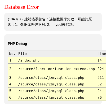
Database Error
(1040) 365建站错误警告：连接数据库失败，可能的原
因：1、数据库密码不对; 2、mysql未启动。
PHP Debug
No.
File
Line
1
/index.php
14
2
/source/function/function_extend.php
324
3
/source/class/jzmysql.class.php
211
4
/source/class/jzmysql.class.php
62
5
/source/class/jzmysql.class.php
94
6
/source/class/jzmysql.class.php
76