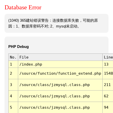
Database Error
(1040) 365建站错误警告：连接数据库失败，可能的原
因：1、数据库密码不对; 2、mysql未启动。
PHP Debug
No.
File
Line
1
/index.php
13
2
/source/function/function_extend.php
1548
3
/source/class/jzmysql.class.php
211
4
/source/class/jzmysql.class.php
62
5
/source/class/jzmysql.class.php
94