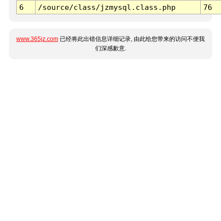
6
/source/class/jzmysql.class.php
76
www.365jz.com
已经将此出错信息详细记录, 由此给您带来的访问不便我
们深感歉意.