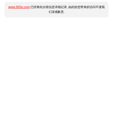
www.365jz.com
已经将此出错信息详细记录, 由此给您带来的访问不便我
们深感歉意.