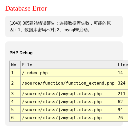
Database Error
(1040) 365建站错误警告：连接数据库失败，可能的原
因：1、数据库密码不对; 2、mysql未启动。
PHP Debug
No.
File
Line
1
/index.php
14
2
/source/function/function_extend.php
324
3
/source/class/jzmysql.class.php
211
4
/source/class/jzmysql.class.php
62
5
/source/class/jzmysql.class.php
94
6
/source/class/jzmysql.class.php
76