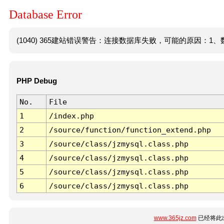
Database Error
(1040) 365建站错误警告：连接数据库失败，可能的原因：1、数
PHP Debug
No.
File
1
/index.php
2
/source/function/function_extend.php
3
/source/class/jzmysql.class.php
4
/source/class/jzmysql.class.php
5
/source/class/jzmysql.class.php
6
/source/class/jzmysql.class.php
www.365jz.com
已经将此