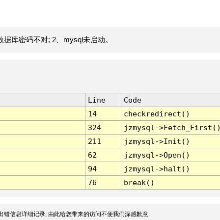
据库密码不对; 2、mysql未启动。
Line
Code
14
checkredirect()
324
jzmysql->Fetch_First(
211
jzmysql->Init()
62
jzmysql->Open()
94
jzmysql->halt()
76
break()
出错信息详细记录, 由此给您带来的访问不便我们深感歉意.