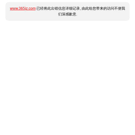
www.365jz.com
已经将此出错信息详细记录, 由此给您带来的访问不便我
们深感歉意.