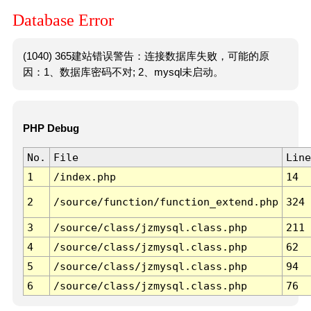
Database Error
(1040) 365建站错误警告：连接数据库失败，可能的原
因：1、数据库密码不对; 2、mysql未启动。
PHP Debug
No.
File
Line
1
/index.php
14
2
/source/function/function_extend.php
324
3
/source/class/jzmysql.class.php
211
4
/source/class/jzmysql.class.php
62
5
/source/class/jzmysql.class.php
94
6
/source/class/jzmysql.class.php
76